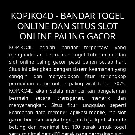
KOPIKO4D
- BANDAR TOGEL
ONLINE DAN SITUS SLOT
ONLINE PALING GACOR
KOPIKO4D adalah bandar terpercaya yang
menghadirkan permainan togel toto online dan
slot online paling gacor pasti panen setiap hari.
Situs ini dilengkapi dengan sistem keamanan yang
canggih dan menyediakan fitur terlengkap
permainan game online paling viral tahun 2025.
KOPIKO4D akan selalu memberikan pengalaman
bermain secara transparan, menarik dan
menyenangkan. Situs fitur unggulan seperti
keamanan data member, aplikasi mobile, rtp slot
gacor, bocoran angka togel, bukti jackpot, 4 mode
betting dan menimal bet 100 perak untuk togel
serta minimal bett 400 perak pada permainan slot.