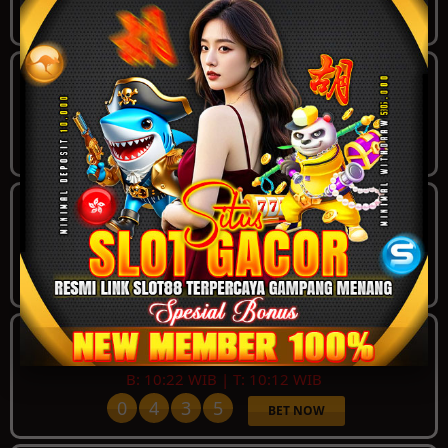
7
8
3
3
BET NOW
VIRGINIA NIGHT (Tiap hari)
Senin, 10-08-2026
PERIODE VN-1720
B: 10:00 WIB | T: 09:50 WIB
4
1
9
2
BET NOW
TEXAS NIGHT 5D (SENIN OFF)
Minggu, 09-08-2026
PERIODE TXN-1600
B: 10:12 WIB | T: 10:02 WIB
9
8
5
0
4
BET NOW
NORTH CAROLINA EVENING (Tiap hari)
Senin, 10-08-2026
PERIODE NCE-1720
B: 10:22 WIB | T: 10:12 WIB
0
4
3
5
BET NOW