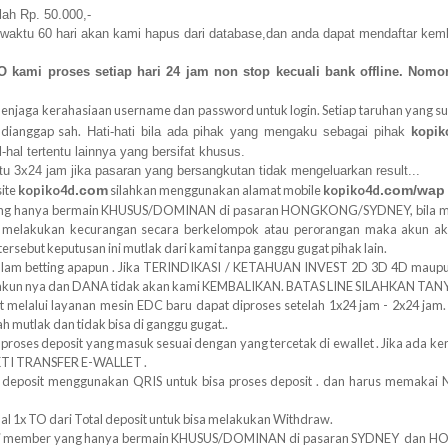
ah Rp. 50.000,-
 waktu 60 hari akan kami hapus dari database,dan anda dapat mendaftar ke
i proses setiap hari 24 jam non stop kecuali bank offline. Nomor r
enjaga kerahasiaan username dan password untuk login. Setiap taruhan yang 
 dianggap sah.
Hati-hati bila ada pihak yang mengaku sebagai pihak
kopik
-hal tertentu lainnya yang bersifat khusus.
u 3x24 jam jika pasaran yang bersangkutan tidak mengeluarkan result...
ite
kopiko4d
.com
silahkan menggunakan alamat mobile
kopiko4d
.com/wap
ang hanya bermain KHUSUS/DOMINAN di pasaran HONGKONG/SYDNEY, bila m
asi melakukan kecurangan secara berkelompok atau perorangan maka akun ak
rsebut keputusan ini mutlak dari kami tanpa ganggu gugat pihak lain.
lam betting apapun . Jika TERINDIKASI / KETAHUAN INVEST 2D 3D 4D maupun
 akun nya dan DANA tidak akan kami KEMBALIKAN. BATAS LINE SILAHKAN TAN
elalui layanan mesin EDC baru dapat diproses setelah 1x24 jam - 2x24 jam.
 mutlak dan tidak bisa di ganggu gugat..
roses deposit yang masuk sesuai dengan yang tercetak di ewallet . Jika ada ken
TI TRANSFER E-WALLET .
kan deposit menggunakan QRIS untuk bisa proses deposit . dan harus memakai
l 1x TO dari Total deposit untuk bisa melakukan Withdraw.
ni member yang hanya bermain KHUSUS/DOMINAN di pasaran SYDNEY dan H