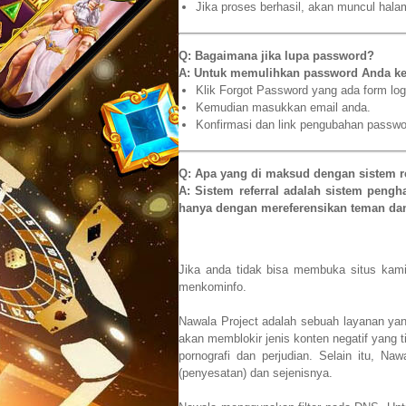
Jika proses berhasil, akan muncul hal
Q: Bagaimana jika lupa password?
A: Untuk memulihkan password Anda kemb
Klik Forgot Password yang ada form log
Kemudian masukkan email anda.
Konfirmasi dan link pengubahan passwo
Q: Apa yang di maksud dengan sistem re
A: Sistem referral adalah sistem pen
hanya dengan mereferensikan teman dan
Jika anda tidak bisa membuka situs kami 
menkominfo.
Nawala Project adalah sebuah layanan yan
akan memblokir jenis konten negatif yang t
pornografi dan perjudian. Selain itu, N
(penyesatan) dan sejenisnya.