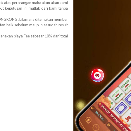
mpok atau perorangan maka akun akan kami
t keputusan ini mutlak dari kami tanpa
n HONGKONG ,bilamana ditemukan member
tan baik sebelum maupun sesudah result
enakan biaya Fee sebesar 10% dari total